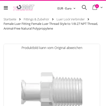
0
Ware
Search
Währung
EUR - Euro
Startseite
Fittings & Zubehör
Luer Lock Verbinder
Female Luer Fitting Female Luer Thread Style to 1/8-27 NPT Thread,
Animal-Free Natural Polypropylene
Zum
Produktbild kann vom Original abweichen
Ende
der
Bildgalerie
springen