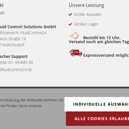
kt
Unsere Leistung
akt
Große Auswahl
Großes Lager
uid Control Solutions GmbH
tsbereich: FluidControl24
Bestellt bis 13 Uhr,
anck-Straße 16
Versand noch am gleichen Tag
riedrichsdorf
Expressversand mögli
scher Support
(0)6101-95400-30
@fluidcontrol24.de
Unser Angebot richtet sich ausschließlich an Gewerbetreibende. Bei Bestellung mu
ere Nutzung der Webseite stimmen Sie
INDIVIDUELLE AUSWAH
en finden Sie in unserer
ALLE COOKIES ERLAUB
B2C