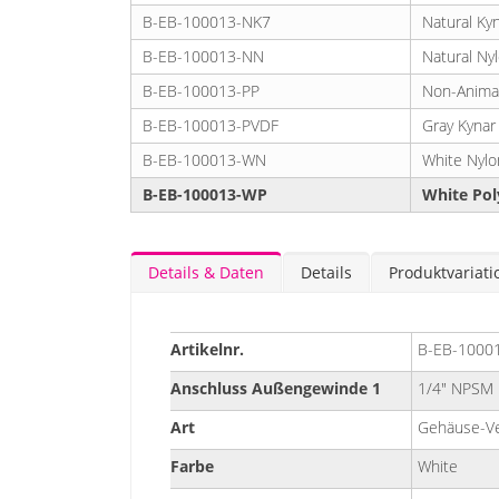
B-EB-100013-NK7
Natural Ky
B-EB-100013-NN
Natural Ny
B-EB-100013-PP
Non-Animal
B-EB-100013-PVDF
Gray Kynar
B-EB-100013-WN
White Nylo
B-EB-100013-WP
White Pol
Details & Daten
Details
Produktvariat
Details
Artikelnr.
B-EB-1000
&
Daten
Anschluss Außengewinde 1
1/4" NPSM
Art
Gehäuse-Ve
Farbe
White