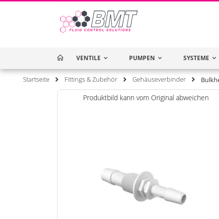
VENTILE
HOME
PUMPEN
SYSTEME
Startseite
Fittings & Zubehör
Gehäuseverbinder
Bulkhe
Zum
Produktbild kann vom Original abweichen
Ende
der
Bildgalerie
springen