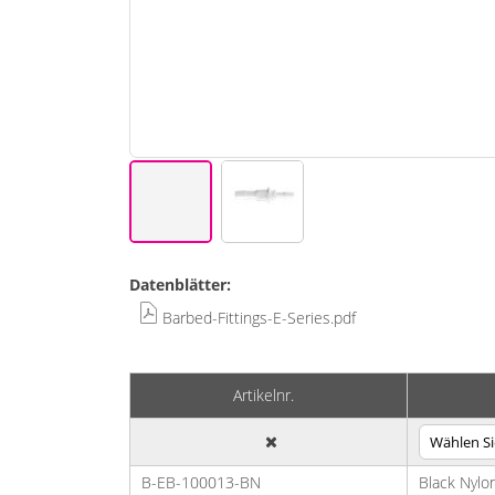
Zum
Anfang
Datenblätter:
der
Barbed-Fittings-E-Series.pdf
Bildgalerie
springen
Artikelnr.
B-EB-100013-BN
Black Nylo