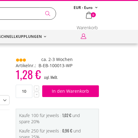
Währung
EUR - Euro
items
0
Search
Warenkorb
Anmelden
SCHNELLKUPPLUNGEN
ca. 2-3 Wochen
Artikelnr.
B-EB-100013-WP
1,28 €
In den Warenkorb
1,02 €
Kaufe 100 für jeweils
und
spare
20
%
0,96 €
Kaufe 250 für jeweils
und
spare
25
%