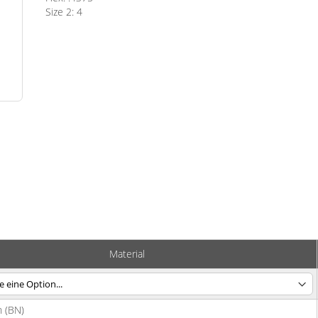
Size 2: 4
Material
n (BN)