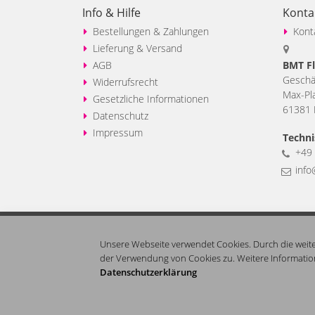
Info & Hilfe
Konta
Bestellungen & Zahlungen
Kont
Lieferung & Versand
AGB
BMT Fl
Geschäf
Widerrufsrecht
Max-Pl
Gesetzliche Informationen
61381 F
Datenschutz
Impressum
Techni
+49 
info
* alle Preise zzgl. MwSt & Versand- / Verpackungskosten. 
können sie per Fax oder Email an uns richten
Unsere Webseite verwendet Cookies. Durch die weit
der Verwendung von Cookies zu. Weitere Information
Datenschutzerklärung