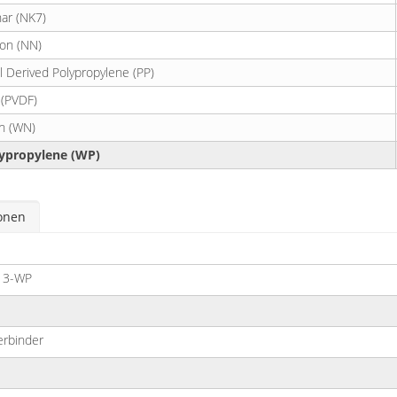
nar (NK7)
lon (NN)
 Derived Polypropylene (PP)
 (PVDF)
n (WN)
ypropylene (WP)
ionen
13-WP
rbinder