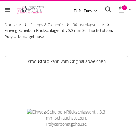
0
Ware
Search
Währung
EUR - Euro
Startseite
Fittings & Zubehör
Rückschlagventile
Einweg-Scheiben-Rückschlagventil, 3,3 mm Schlauchstutzen,
Polycarbonatgehäuse
Zum
Produktbild kann vom Original abweichen
Ende
der
Bildgalerie
springen