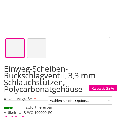
Zum
Einweg-Scheiben-
Anfang
Rückschlagventil, 3,3 mm
der
Bildgalerie
Schlauchstutzen,
springen
Polycarbonatgehäuse
Rabatt 25%
Anschlussgröße
sofort lieferbar
Artikelnr.
B-WC-100009-PC