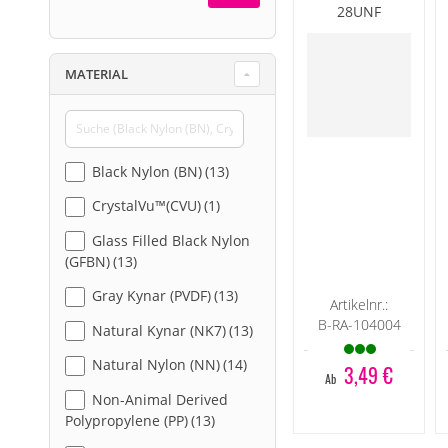
28UNF
MATERIAL
Black Nylon (BN)
13
CrystalVu™(CVU)
1
Glass Filled Black Nylon
(GFBN)
13
Gray Kynar (PVDF)
13
Artikelnr.:
B-RA-104004
Natural Kynar (NK7)
13
Natural Nylon (NN)
14
3,49 €
Ab
Non-Animal Derived
Polypropylene (PP)
13