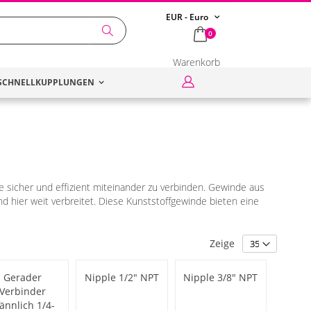
Währung
EUR - Euro
items
0
Search
Warenkorb
Anmelden
SCHNELLKUPPLUNGEN
 sicher und effizient miteinander zu verbinden. Gewinde aus
ind hier weit verbreitet. Diese Kunststoffgewinde bieten eine
Zeige
Gerader
Nipple 1/2" NPT
Nipple 3/8" NPT
Verbinder
ännlich 1/4-