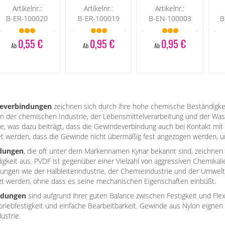
Artikelnr.:
Artikelnr.:
Artikelnr.:
B-ER-100020
B-ER-100019
B-EN-100003
B
0,55 €
0,95 €
0,95 €
Ab
Ab
Ab
deverbindungen
zeichnen sich durch ihre hohe chemische Beständigkei
n der chemischen Industrie, der Lebensmittelverarbeitung und der Wass
 was dazu beiträgt, dass die Gewindeverbindung auch bei Kontakt mit Flüs
t werden, dass die Gewinde nicht übermäßig fest angezogen werden, 
dungen
, die oft unter dem Markennamen Kynar bekannt sind, zeichnen
keit aus. PVDF ist gegenüber einer Vielzahl von aggressiven Chemikali
ngen wie der Halbleiterindustrie, der Chemieindustrie und der Umwel
t werden, ohne dass es seine mechanischen Eigenschaften einbüßt.
ndungen
sind aufgrund ihrer guten Balance zwischen Festigkeit und Flexi
Abriebfestigkeit und einfache Bearbeitbarkeit. Gewinde aus Nylon eigne
ustrie.