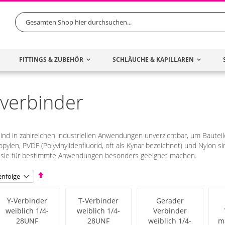
Search
FITTINGS & ZUBEHÖR
SCHLÄUCHE & KAPILLAREN
verbinder
d in zahlreichen industriellen Anwendungen unverzichtbar, um Bauteile
pylen, PVDF (Polyvinylidenfluorid, oft als Kynar bezeichnet) und Nylon s
ie sie für bestimmte Anwendungen besonders geeignet machen.
Absteigend
sortieren
Y-Verbinder
T-Verbinder
Gerader
weiblich 1/4-
weiblich 1/4-
Verbinder
28UNF
28UNF
weiblich 1/4-
m