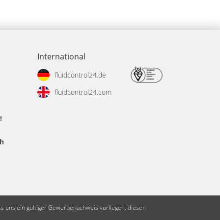
International
fluidcontrol24.de
fluidcontrol24.com
!
ch
ss uns ein gültiger Gewerbenachweis vorliegen, diesen