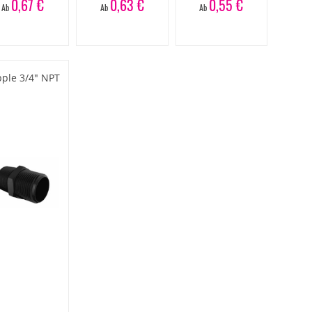
0,67 €
0,63 €
0,55 €
Ab
Ab
Ab
pple 3/4" NPT