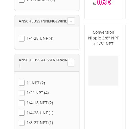
0,63 €
Ab
ANSCHLUSS INNENGEWINDE 1
Conversion
Nipple 3/8" NPT
1/4-28 UNF
4
x 1/8" NPT
ANSCHLUSS AUSSENGEWINDE 1
1" NPT
2
1/2" NPT
4
1/4-18 NPT
2
1/4-28 UNF
1
1/8-27 NPT
1