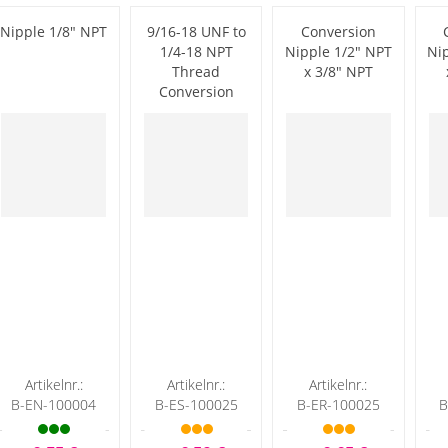
Nipple 1/8" NPT
9/16-18 UNF to
Conversion
1/4-18 NPT
Nipple 1/2" NPT
Ni
Thread
x 3/8" NPT
Conversion
Coupler
Artikelnr.:
Artikelnr.:
Artikelnr.:
B-EN-100004
B-ES-100025
B-ER-100025
B