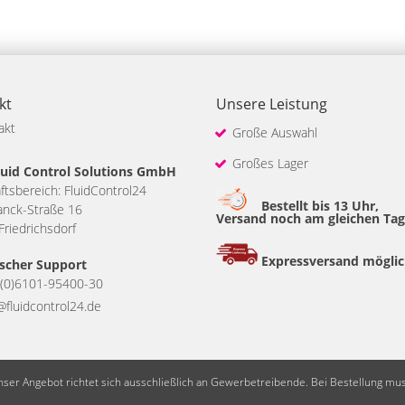
kt
Unsere Leistung
akt
Große Auswahl
Großes Lager
uid Control Solutions GmbH
tsbereich: FluidControl24
Bestellt bis 13 Uhr,
anck-Straße 16
Versand noch am gleichen Tag
riedrichsdorf
Expressversand mögli
scher Support
(0)6101-95400-30
@fluidcontrol24.de
Unser Angebot richtet sich ausschließlich an Gewerbetreibende. Bei Bestellung mu