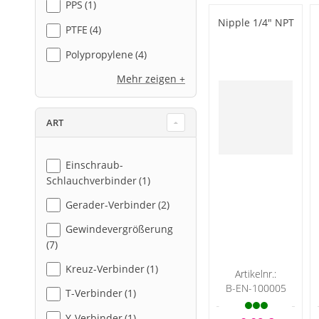
PPS
1
Nipple 1/4" NPT
PTFE
4
Polypropylene
4
Mehr zeigen
ART
Einschraub-
Schlauchverbinder
1
Gerader-Verbinder
2
Gewindevergrößerung
7
Kreuz-Verbinder
1
Artikelnr.:
B-EN-100005
T-Verbinder
1
Y-Verbinder
1