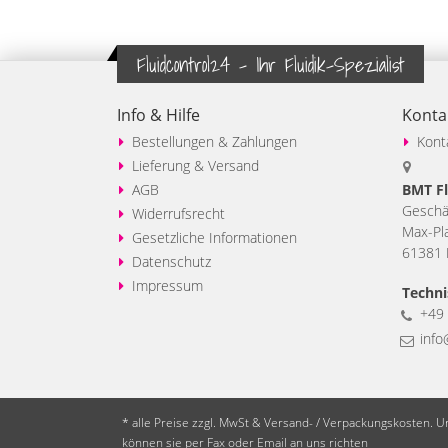
Fluidcontrol24 - Ihr Fluidik-Spezialist
Info & Hilfe
Konta
Bestellungen & Zahlungen
Kont
Lieferung & Versand
AGB
BMT Fl
Geschäf
Widerrufsrecht
Max-Pl
Gesetzliche Informationen
61381 F
Datenschutz
Impressum
Techni
+49 
info
* alle Preise zzgl. MwSt & Versand- / Verpackungskosten. 
können sie per Fax oder Email an uns richten