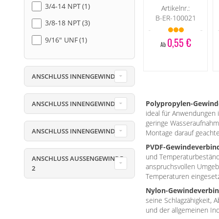
3/4-14 NPT
1
Artikelnr.:
B-ER-100021
3/8-18 NPT
3
0,55 €
9/16" UNF
1
Ab
ANSCHLUSS INNENGEWINDE 2
Polypropylen-Gewin
ANSCHLUSS INNENGEWINDE 3
ideal für Anwendungen i
geringe Wasseraufnahme,
ANSCHLUSS INNENGEWINDE 4
Montage darauf geachte
PVDF-Gewindeverbin
und Temperaturbeständig
ANSCHLUSS AUSSENGEWINDE 2
anspruchsvollen Umgebu
Temperaturen eingesetz
Nylon-Gewindeverbi
seine Schlagzähigkeit, 
und der allgemeinen Ind