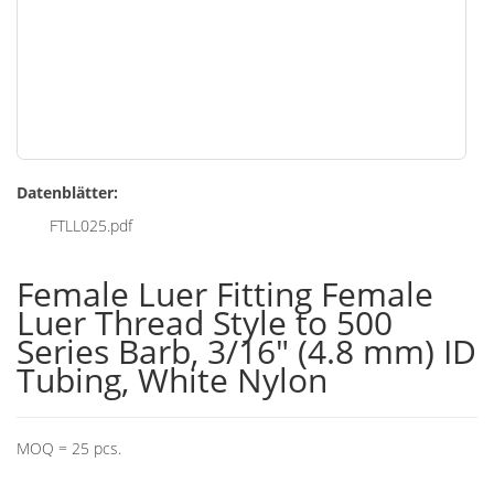
Zum
Datenblätter:
Anfang
der
FTLL025.pdf
Bildgalerie
springen
Female Luer Fitting Female
Luer Thread Style to 500
Series Barb, 3/16" (4.8 mm) ID
Tubing, White Nylon
MOQ = 25 pcs.