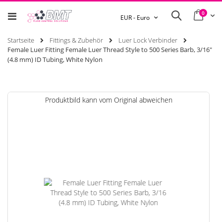
0
Ware
Search
Währung
EUR - Euro
Startseite
Fittings & Zubehör
Luer Lock Verbinder
Female Luer Fitting Female Luer Thread Style to 500 Series Barb, 3/16"
(4.8 mm) ID Tubing, White Nylon
Zum
Produktbild kann vom Original abweichen
Ende
der
Bildgalerie
springen