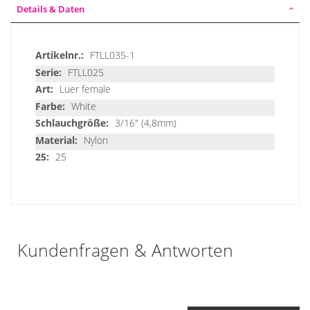
Details & Daten
Details
FTLL035-1
&
FTLL025
Daten
Luer female
White
3/16" (4,8mm)
Nylon
25
Kundenfragen & Antworten