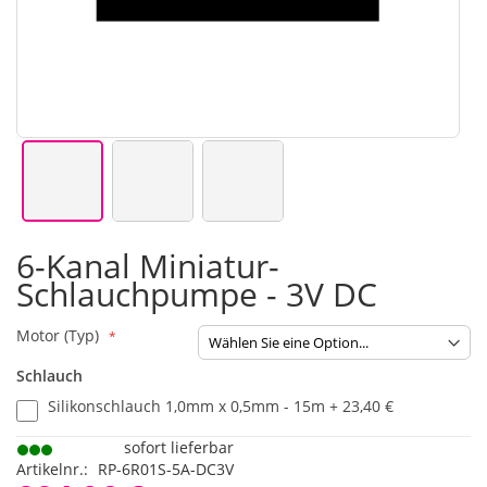
Zum
6-Kanal Miniatur-
Anfang
Schlauchpumpe - 3V DC
der
Bildgalerie
springen
Motor (Typ)
Schlauch
Silikonschlauch 1,0mm x 0,5mm - 15m
+
23,40 €
sofort lieferbar
Artikelnr.
RP-6R01S-5A-DC3V