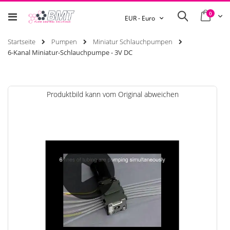
0
Ware
Search
Währung
EUR - Euro
Startseite
Pumpen
Miniatur Schlauchpumpen
6-Kanal Miniatur-Schlauchpumpe - 3V DC
Zum
Produktbild kann vom Original abweichen
Ende
der
Bildgalerie
springen