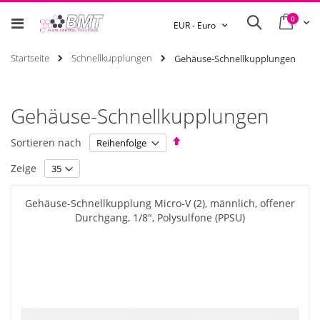
0
Ware
Search
Währung
EUR - Euro
Startseite
Schnellkupplungen
Gehäuse-Schnellkupplungen
Gehäuse-Schnellkupplungen
Absteigend
Sortieren nach
sortieren
Zeige
Gehäuse-Schnellkupplung Micro-V (2), männlich, offener
Durchgang, 1/8", Polysulfone (PPSU)