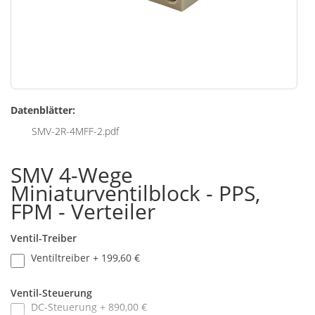
Zum
Datenblätter:
Anfang
der
SMV-2R-4MFF-2.pdf
Bildgalerie
springen
SMV 4-Wege
Miniaturventilblock - PPS,
FPM - Verteiler
Ventil-Treiber
Ventiltreiber
+
199,60 €
Ventil-Steuerung
DC-Steuerung
+
890,00 €