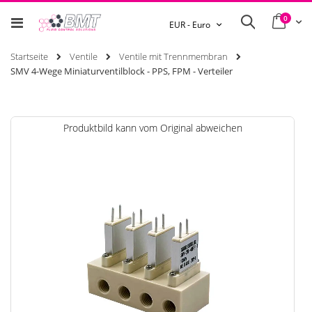
0
Ware
Search
Währung
EUR - Euro
Startseite
Ventile
Ventile mit Trennmembran
SMV 4-Wege Miniaturventilblock - PPS, FPM - Verteiler
Zum
Produktbild kann vom Original abweichen
Ende
der
Bildgalerie
springen