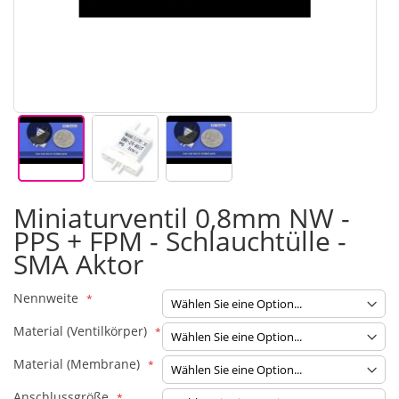
Zum
Miniaturventil 0,8mm NW -
Anfang
PPS + FPM - Schlauchtülle -
der
Bildgalerie
SMA Aktor
springen
Nennweite
Material (Ventilkörper)
Material (Membrane)
Anschlussgröße