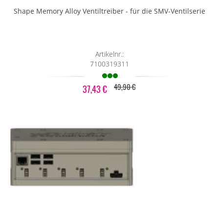
Shape Memory Alloy Ventiltreiber - für die SMV-Ventilserie
Artikelnr.:
7100319311
49,90 €
37,43 €
Special
Price