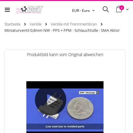
0
Ware
Search
Währung
EUR - Euro
Startseite
Ventile
Ventile mit Trennmembran
Miniaturventil 0,8mm NW - PPS + FPM - Schlauchtülle - SMA Aktor
Zum
Produktbild kann vom Original abweichen
Ende
der
Bildgalerie
springen