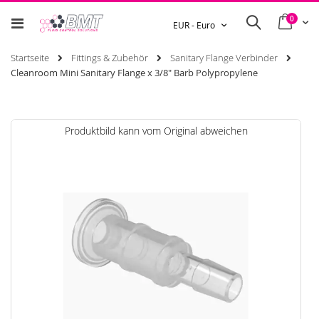
0
Ware
Search
Währung
EUR - Euro
Startseite
Fittings & Zubehör
Sanitary Flange Verbinder
Cleanroom Mini Sanitary Flange x 3/8" Barb Polypropylene
Zum
Produktbild kann vom Original abweichen
Ende
der
Bildgalerie
springen