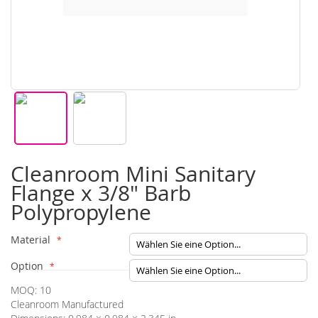
Zum
Cleanroom Mini Sanitary
Anfang
der
Flange x 3/8" Barb
Bildgalerie
Polypropylene
springen
Material
Option
MOQ: 10
Cleanroom Manufactured