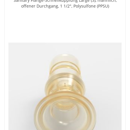
Sanitary Flange-Schnellkupplung Large (3), männlich,
offener Durchgang, 1 1/2", Polysulfone (PPSU)